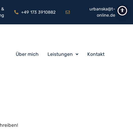
 &
urbanska@t-
+49 173 3910882
ng
online.de
Über mich
Leistungen
Kontakt
hreiben!